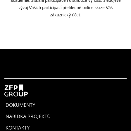
akademie, získání participace i distribuce výnosů. Sledujete
vývoj Vašich participací přehledně online skrze Váš
zákaznický účet.
DOKUMENTY
NABÍDKA PROJEKTŮ
KONTAKTY