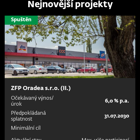
Nejnovější projekty
Spuštěn
ZFP Oradea s.r.o. (II.)
Očekávaný výnos/
6,0 % p.a.
úrok
Předpokládaná
31.07.2030
splatnost
Minimální cíl