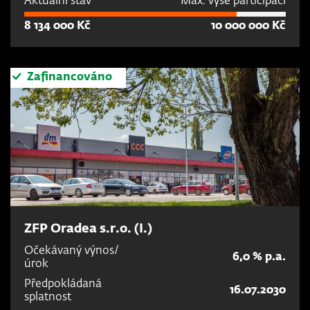
Aktuální stav
Max. výše participací
8 134 000 Kč
10 000 000 Kč
Zafinancováno
ZFP Oradea s.r.o. (I.)
Očekávaný výnos/
6,0 % p.a.
úrok
Předpokládaná
16.07.2030
splatnost