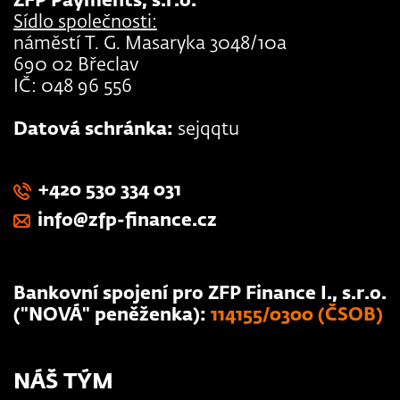
ZFP Payments, s.r.o.
Sídlo společnosti:
náměstí T. G. Masaryka 3048/10a
690 02 Břeclav
IČ: 048 96 556
Datová schránka:
sejqqtu
+420 530 334 031
info@zfp-finance.cz
Bankovní spojení pro ZFP Finance I., s.r.o.
("NOVÁ" peněženka):
114155/0300 (ČSOB)
NÁŠ TÝM