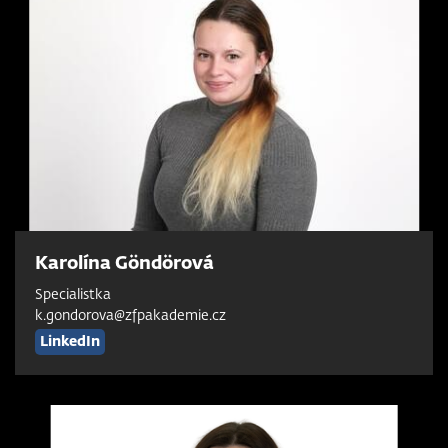
Karolína Göndörová
Specialistka
k.gondorova@zfpakademie.cz
LinkedIn