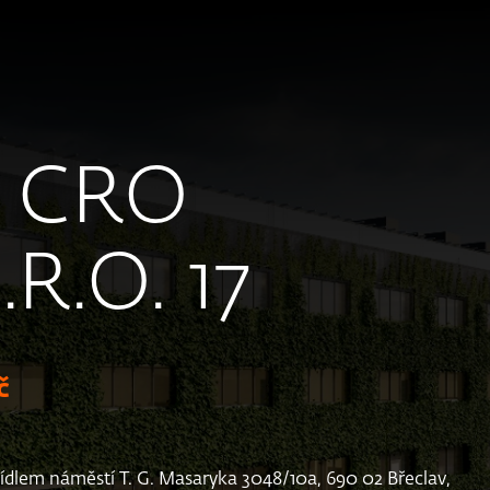
 CRO
R.O. 17
č
e sídlem náměstí T. G. Masaryka 3048/10a, 690 02 Břeclav,