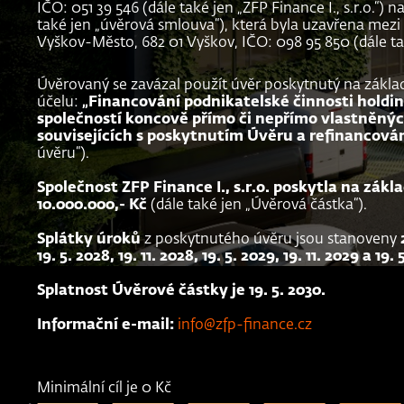
IČO: 051 39 546 (dále také jen „ZFP Finance I., s.r.o.“) n
také jen „úvěrová smlouva“), která byla uzavřena mezi 
Vyškov-Město, 682 01 Vyškov, IČO: 098 95 850 (dále také
Úvěrovaný se zavázal použít úvěr poskytnutý na zákla
účelu:
„Financování podnikatelské činnosti hold
společností koncově přímo či nepřímo vlastněných
souvisejících s poskytnutím Úvěru a refinancová
úvěru“).
Společnost ZFP Finance I., s.r.o. poskytla na zá
10.000.000,- Kč
(dále také jen „Úvěrová částka“).
Splátky úroků
z poskytnutého úvěru jsou stanoveny
19. 5. 2028, 19. 11. 2028, 19. 5. 2029, 19. 11. 2029 a 19. 
Splatnost Úvěrové částky je 19. 5. 2030.
Informační e-mail:
info@zfp-finance.cz
Minimální cíl je 0 Kč