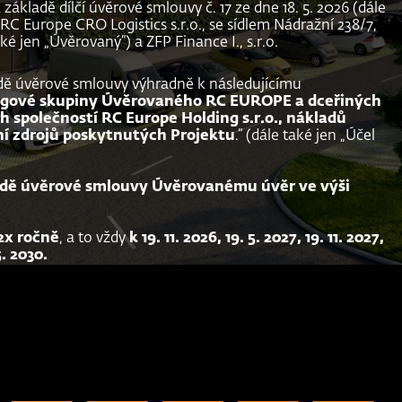
a základě dílčí úvěrové smlouvy č. 17 ze dne 18. 5. 2026 (dále
RC Europe CRO Logistics s.r.o., se sídlem Nádražní 238/7,
 jen „Úvěrovaný“) a ZFP Finance I., s.r.o.
dě úvěrové smlouvy výhradně k následujícímu
ingové skupiny Úvěrovaného RC EUROPE a dceřiných
 společností RC Europe Holding s.r.o., nákladů
ní zdrojů poskytnutých Projektu
.“ (dále také jen „Účel
kladě úvěrové smlouvy Úvěrovanému úvěr ve výši
2x ročně
, a to vždy
k 19. 11. 2026, 19. 5. 2027, 19. 11. 2027,
5. 2030.