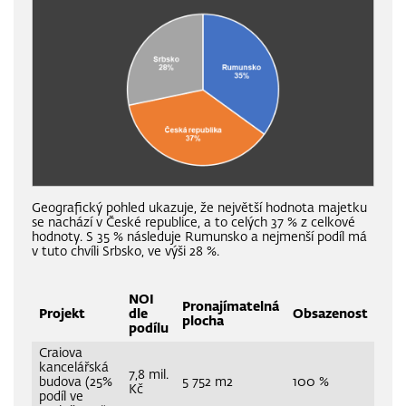
Geografický pohled ukazuje, že největší hodnota majetku
se nachází v České republice, a to celých 37 % z celkové
hodnoty. S 35 % následuje Rumunsko a nejmenší podíl má
v tuto chvíli Srbsko, ve výši 28 %.
NOI
Pronajímatelná
Projekt
dle
Obsazenost
plocha
podílu
Craiova
kancelářská
7,8 mil.
budova (25%
5 752 m2
100 %
Kč
podíl ve