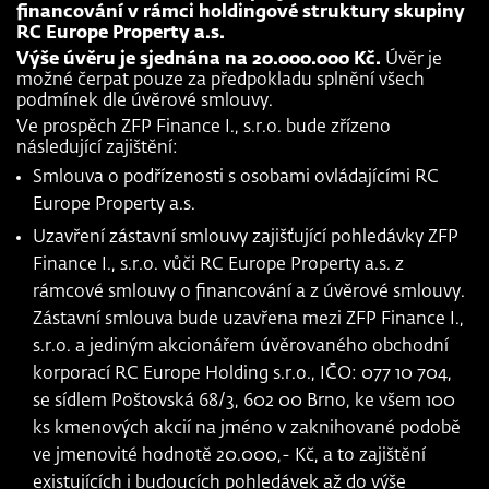
financování v rámci holdingové struktury skupiny
RC Europe Property a.s.
Výše úvěru je sjednána na 20.000.000 Kč.
Úvěr je
možné čerpat pouze za předpokladu splnění všech
podmínek dle úvěrové smlouvy.
Ve prospěch ZFP Finance I., s.r.o. bude zřízeno
následující zajištění:
Smlouva o podřízenosti s osobami ovládajícími RC
Europe Property a.s.
Uzavření zástavní smlouvy zajišťující pohledávky ZFP
Finance I., s.r.o. vůči RC Europe Property a.s. z
rámcové smlouvy o financování a z úvěrové smlouvy.
Zástavní smlouva bude uzavřena mezi ZFP Finance I.,
s.r.o. a jediným akcionářem úvěrovaného obchodní
korporací RC Europe Holding s.r.o., IČO: 077 10 704,
se sídlem Poštovská 68/3, 602 00 Brno, ke všem 100
ks kmenových akcií na jméno v zaknihované podobě
ve jmenovité hodnotě 20.000,- Kč, a to zajištění
existujících i budoucích pohledávek až do výše