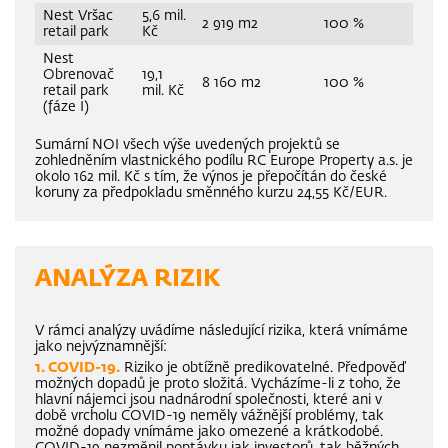
Nest Vršac
5,6 mil.
2 919 m2
100 %
retail park
Kč
Nest
Obrenovač
19,1
8 160 m2
100 %
retail park
mil. Kč
(fáze I)
Sumární NOI všech výše uvedených projektů se
zohledněním vlastnického podílu RC Europe Property a.s. je
okolo 162 mil. Kč s tím, že výnos je přepočítán do české
koruny za předpokladu směnného kurzu 24,55 Kč/EUR.
ANALÝZA RIZIK
V rámci analýzy uvádíme následující rizika, která vnímáme
jako nejvýznamnější:
1. COVID-19.
Riziko je obtížně predikovatelné. Předpověď
možných dopadů je proto složitá. Vycházíme-li z toho, že
hlavní nájemci jsou nadnárodní společnosti, které ani v
době vrcholu COVID-19 neměly vážnější problémy, tak
možné dopady vnímáme jako omezené a krátkodobé.