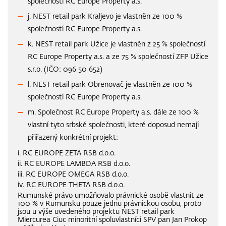
společností RC Europe Property a.s.
j. NEST retail park Kraljevo je vlastněn ze 100 %
společností RC Europe Property a.s.
k. NEST retail park Užice je vlastněn z 25 % společností
RC Europe Property a.s. a ze 75 % společností ZFP Užice
s.r.o. (IČO: 096 50 652)
l. NEST retail park Obrenovač je vlastněn ze 100 %
společností RC Europe Property a.s.
m. Společnost RC Europe Property a.s. dále ze 100 %
vlastní tyto srbské společnosti, které doposud nemají
přiřazený konkrétní projekt:
i. RC EUROPE ZETA RSB d.o.o.
ii. RC EUROPE LAMBDA RSB d.o.o.
iii. RC EUROPE OMEGA RSB d.o.o.
iv. RC EUROPE THETA RSB d.o.o.
Rumunské právo umožňovalo právnické osobě vlastnit ze
100 % v Rumunsku pouze jednu právnickou osobu, proto
jsou u výše uvedeného projektu NEST retail park
Miercurea Ciuc minoritní spoluvlastníci SPV pan Jan Prokop