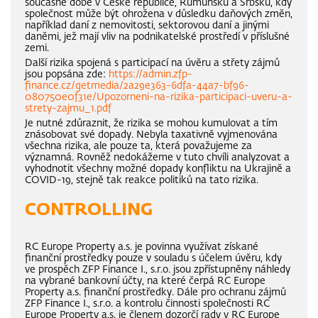
současné době v České republice, Rumunsku a Srbsku, kdy
společnost může být ohrožena v důsledku daňových změn,
například daní z nemovitosti, sektorovou daní a jinými
daněmi, jež mají vliv na podnikatelské prostředí v příslušné
zemi.
Další rizika spojená s participací na úvěru a střety zájmů
jsou popsána zde:
https://admin.zfp-
finance.cz/getmedia/2a29e363-6dfa-44a7-bf96-
080750e0f31e/Upozorneni-na-rizika-participaci-uveru-a-
strety-zajmu_1.pdf
Je nutné zdůraznit, že rizika se mohou kumulovat a tím
znásobovat své dopady. Nebyla taxativně vyjmenována
všechna rizika, ale pouze ta, která považujeme za
významná. Rovněž nedokážeme v tuto chvíli analyzovat a
vyhodnotit všechny možné dopady konfliktu na Ukrajině a
COVID-19, stejně tak reakce politiků na tato rizika.
CONTROLLING
RC Europe Property a.s. je povinna využívat získané
finanční prostředky pouze v souladu s účelem úvěru, kdy
ve prospěch ZFP Finance I., s.r.o. jsou zpřístupněny náhledy
na vybrané bankovní účty, na které čerpá RC Europe
Property a.s. finanční prostředky. Dále pro ochranu zájmů
ZFP Finance I., s.r.o. a kontrolu činnosti společnosti RC
Europe Property a.s. je členem dozorčí rady v RC Europe