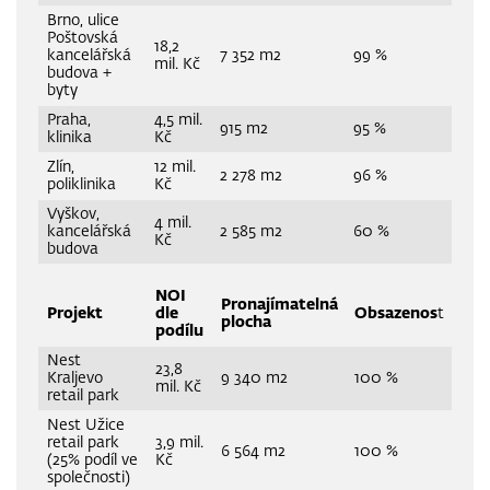
Brno, ulice
Poštovská
18,2
kancelářská
7 352 m2
99 %
mil. Kč
budova +
byty
Praha,
4,5 mil.
915 m2
95 %
klinika
Kč
Zlín,
12 mil.
2 278 m2
96 %
poliklinika
Kč
Vyškov,
4 mil.
kancelářská
2 585 m2
60 %
Kč
budova
NOI
Pronajímatelná
Projekt
dle
Obsazenos
t
plocha
podílu
Nest
23,8
Kraljevo
9 340 m2
100 %
mil. Kč
retail park
Nest Užice
retail park
3,9 mil.
6 564 m2
100 %
(25% podíl ve
Kč
společnosti)