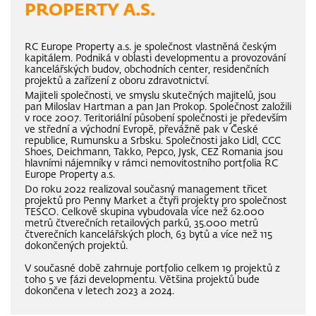
PROPERTY A.S.
RC Europe Property a.s. je společnost vlastněná českým
kapitálem. Podniká v oblasti developmentu a provozování
kancelářských budov, obchodních center, residenčních
projektů a zařízení z oboru zdravotnictví.
Majiteli společnosti, ve smyslu skutečných majitelů, jsou
pan Miloslav Hartman a pan Jan Prokop. Společnost založili
v roce 2007. Teritoriální působení společnosti je především
ve střední a východní Evropě, převážně pak v České
republice, Rumunsku a Srbsku. Společnosti jako Lidl, CCC
Shoes, Deichmann, Takko, Pepco, Jysk, CEZ Romania jsou
hlavními nájemníky v rámci nemovitostního portfolia RC
Europe Property a.s.
Do roku 2022 realizoval současný management třicet
projektů pro Penny Market a čtyři projekty pro společnost
TESCO. Celkově skupina vybudovala více než 62.000
metrů čtverečních retailových parků, 35.000 metrů
čtverečních kancelářských ploch, 63 bytů a více než 115
dokončených projektů.
V současné době zahrnuje portfolio celkem 19 projektů z
toho 5 ve fázi developmentu. Většina projektů bude
dokončena v letech 2023 a 2024.