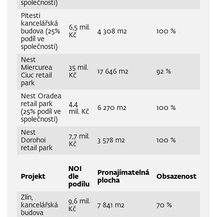
společnosti)
Pitesti
kancelářská
6,5 mil.
budova (25%
4 308 m2
100 %
Kč
podíl ve
společnosti)
Nest
Miercurea
35 mil.
17 646 m2
92 %
Ciuc retail
Kč
park
Nest Oradea
retail park
4,4
6 270 m2
100 %
(25% podíl ve
mil. Kč
společnosti)
Nest
7,7 mil.
Dorohoi
3 578 m2
100 %
Kč
retail park
NOI
Pronajímatelná
Projekt
dle
Obsazenost
plocha
podílu
Zlín,
9,6 mil.
kancelářská
7 841 m2
70 %
Kč
budova