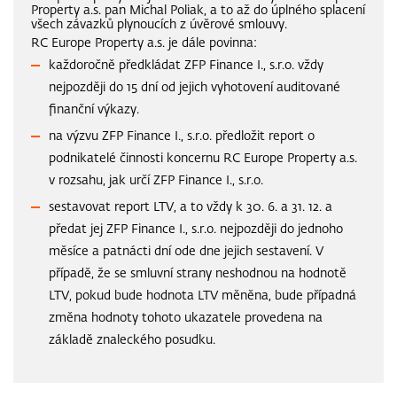
Property a.s. pan Michal Poliak, a to až do úplného splacení
všech závazků plynoucích z úvěrové smlouvy.
RC Europe Property a.s. je dále povinna:
každoročně předkládat ZFP Finance I., s.r.o. vždy
nejpozději do 15 dní od jejich vyhotovení auditované
finanční výkazy.
na výzvu ZFP Finance I., s.r.o. předložit report o
podnikatelé činnosti koncernu RC Europe Property a.s.
v rozsahu, jak určí ZFP Finance I., s.r.o.
sestavovat report LTV, a to vždy k 30. 6. a 31. 12. a
předat jej ZFP Finance I., s.r.o. nejpozději do jednoho
měsíce a patnácti dní ode dne jejich sestavení. V
případě, že se smluvní strany neshodnou na hodnotě
LTV, pokud bude hodnota LTV měněna, bude případná
změna hodnoty tohoto ukazatele provedena na
základě znaleckého posudku.