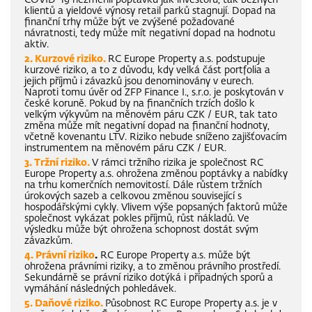
COVID-19 nezměnil poptávku jak investorů, tak běžných
klientů a yieldové výnosy retail parků stagnují. Dopad na
finanční trhy může být ve zvýšené požadované
návratnosti, tedy může mít negativní dopad na hodnotu
aktiv.
2. Kurzové riziko.
RC Europe Property a.s. podstupuje
kurzové riziko, a to z důvodu, kdy velká část portfolia a
jejich příjmů i závazků jsou denominovány v eurech.
Naproti tomu úvěr od ZFP Finance I., s.r.o. je poskytován v
české koruně. Pokud by na finančních trzích došlo k
velkým výkyvům na měnovém páru CZK / EUR, tak tato
změna může mít negativní dopad na finanční hodnoty,
včetně kovenantu LTV. Riziko nebude sníženo zajišťovacím
instrumentem na měnovém páru CZK / EUR.
3. Tržní riziko.
V rámci tržního rizika je společnost RC
Europe Property a.s. ohrožena změnou poptávky a nabídky
na trhu komerčních nemovitostí. Dále růstem tržních
úrokových sazeb a celkovou změnou související s
hospodářskými cykly. Vlivem výše popsaných faktorů může
společnost vykázat pokles příjmů, růst nákladů. Ve
výsledku může být ohrožena schopnost dostát svým
závazkům.
4. Právní riziko
.
RC Europe Property a.s. může být
ohrožena právními riziky, a to změnou právního prostředí.
Sekundárně se právní riziko dotýká i případných sporů a
vymáhání následných pohledávek.
5. Daňové riziko.
Působnost RC Europe Property a.s. je v