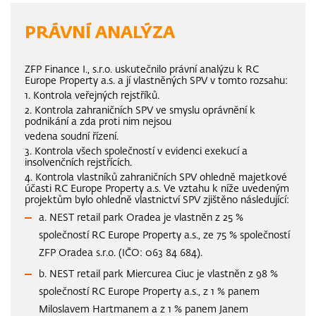
PRÁVNÍ ANALÝZA
ZFP Finance I., s.r.o. uskutečnilo právní analýzu k RC
Europe Property a.s. a jí vlastněných SPV v tomto rozsahu:
1. Kontrola veřejných rejstříků.
2. Kontrola zahraničních SPV ve smyslu oprávnění k
podnikání a zda proti nim nejsou
vedena soudní řízení.
3. Kontrola všech společností v evidenci exekucí a
insolvenčních rejstřících.
4. Kontrola vlastníků zahraničních SPV ohledně majetkové
účasti RC Europe Property a.s. Ve vztahu k níže uvedeným
projektům bylo ohledně vlastnictví SPV zjištěno následující:
a. NEST retail park Oradea je vlastněn z 25 %
společností RC Europe Property a.s., ze 75 % společností
ZFP Oradea s.r.o. (IČO: 063 84 684).
b. NEST retail park Miercurea Ciuc je vlastněn z 98 %
společností RC Europe Property a.s., z 1 % panem
Miloslavem Hartmanem a z 1 % panem Janem