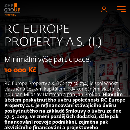
RC EUROPE
PROPERTY A.S. (I.)
Minimální výše participace:
10 000 Kč
RC Europe Property a.s. (IČ: 277 56 734) je společnost
vlastněná českým kapitálem, kdy konečnými vlastníky
jsou pan Miloslav Hartman a pan Jan Prokop.
Hlavním
účelem poskytnutého úvěru společnosti RC Europe
Property a.s. je refinancování stávajícího úvěru
poskytnutého na základě Smlouvy o úvěru ze dne
27. 5. 2019, ve znění pozdějších dodatků, dále pak
financování rozvoje podnikání, zejména pak
akvizičního financování a projektového