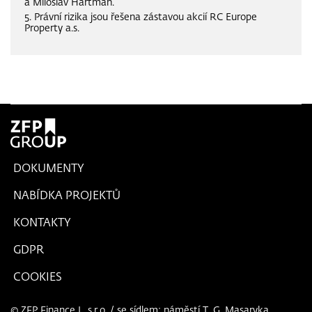
a Miloslav Hartman.
5. Právní rizika jsou řešena zástavou akcií RC Europe
Property a.s.
DOKUMENTY
NABÍDKA PROJEKTŮ
KONTAKTY
GDPR
COOKIES
© ZFP Finance I., s.r.o. / se sídlem: náměstí T. G. Masaryka