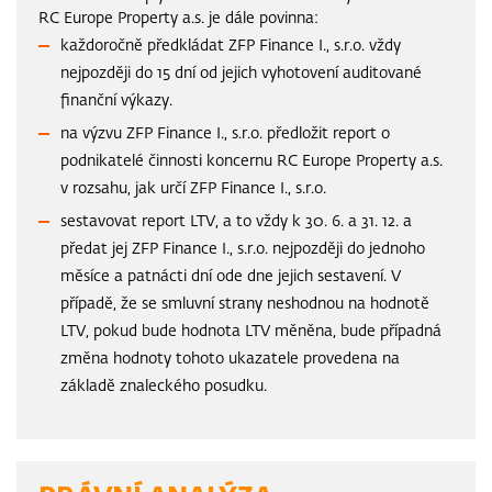
RC Europe Property a.s. je dále povinna:
každoročně předkládat ZFP Finance I., s.r.o. vždy
nejpozději do 15 dní od jejich vyhotovení auditované
finanční výkazy.
na výzvu ZFP Finance I., s.r.o. předložit report o
podnikatelé činnosti koncernu RC Europe Property a.s.
v rozsahu, jak určí ZFP Finance I., s.r.o.
sestavovat report LTV, a to vždy k 30. 6. a 31. 12. a
předat jej ZFP Finance I., s.r.o. nejpozději do jednoho
měsíce a patnácti dní ode dne jejich sestavení. V
případě, že se smluvní strany neshodnou na hodnotě
LTV, pokud bude hodnota LTV měněna, bude případná
změna hodnoty tohoto ukazatele provedena na
základě znaleckého posudku.