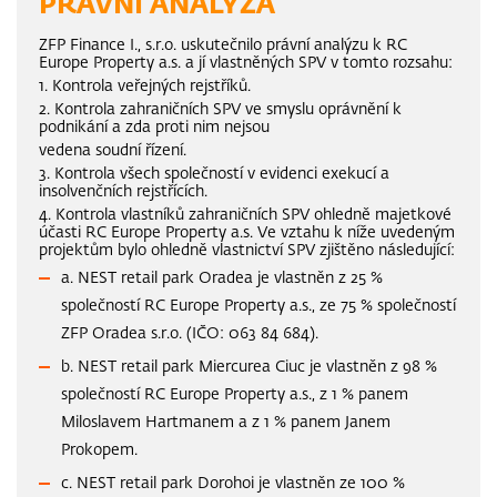
PRÁVNÍ ANALÝZA
ZFP Finance I., s.r.o. uskutečnilo právní analýzu k RC
Europe Property a.s. a jí vlastněných SPV v tomto rozsahu:
1. Kontrola veřejných rejstříků.
2. Kontrola zahraničních SPV ve smyslu oprávnění k
podnikání a zda proti nim nejsou
vedena soudní řízení.
3. Kontrola všech společností v evidenci exekucí a
insolvenčních rejstřících.
4. Kontrola vlastníků zahraničních SPV ohledně majetkové
účasti RC Europe Property a.s. Ve vztahu k níže uvedeným
projektům bylo ohledně vlastnictví SPV zjištěno následující:
a. NEST retail park Oradea je vlastněn z 25 %
společností RC Europe Property a.s., ze 75 % společností
ZFP Oradea s.r.o. (IČO: 063 84 684).
b. NEST retail park Miercurea Ciuc je vlastněn z 98 %
společností RC Europe Property a.s., z 1 % panem
Miloslavem Hartmanem a z 1 % panem Janem
Prokopem.
c. NEST retail park Dorohoi je vlastněn ze 100 %