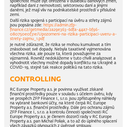
společnost může být ohrožena v důsledku daňových změn,
například daní z nemovitosti, sektorovou daní a jinými
daněmi, jež mají vliv na podnikatelské prostředí v příslušné
zemi.
Další rizika spojená s participací na úvěru a střety zájmů
jsou popsána zde:
https://admin.zfp-
finance.cz/getmedia/2a29e363-6dfa-44a7-bf96-
080750e0f31e/Upozorneni-na-rizika-participaci-uveru-a-
strety-zajmu_1.pdf
Je nutné zdůraznit, že rizika se mohou kumulovat a tím
znásobovat své dopady. Nebyla taxativně vyjmenována
všechna rizika, ale pouze ta, která považujeme za
významná. Rovněž nedokážeme v tuto chvíli analyzovat a
vyhodnotit všechny možné dopady konfliktu na Ukrajině a
COVID-19, stejně tak reakce politiků na tato rizika.
CONTROLLING
RC Europe Property a.s. je povinna využívat získané
finanční prostředky pouze v souladu s účelem úvěru, kdy
ve prospěch ZFP Finance I., s.r.o. jsou zpřístupněny náhledy
na vybrané bankovní účty, na které čerpá RC Europe
Property a.s. finanční prostředky. Dále pro ochranu zájmů
ZFP Finance I., s.r.o. a kontrolu činnosti společnosti RC
Europe Property a.s. je členem dozorčí rady v RC Europe
Property a.s. pan Michal Poliak, a to až do úplného splacení
všech závazků plynoucích z úvěrové smlouvy.