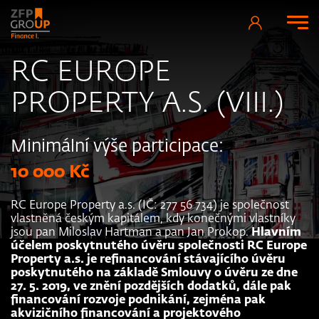
RC EUROPE
PROPERTY A.S. (VIII.)
Minimální výše participace:
10 000 Kč
RC Europe Property a.s. (IČ: 277 56 734) je společnost
vlastněná českým kapitálem, kdy konečnými vlastníky
jsou pan Miloslav Hartman a pan Jan Prokop.
Hlavním
účelem poskytnutého úvěru společnosti RC Europe
Property a.s. je refinancování stávajícího úvěru
poskytnutého na základě Smlouvy o úvěru ze dne
27. 5. 2019, ve znění pozdějších dodatků, dále pak
financování rozvoje podnikání, zejména pak
akvizičního financování a projektového