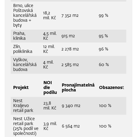
Brno, ulice
Poštovská
18,2
kancelářská
7 352 m2
99 %
mil. Kč
budova +
byty
Praha,
4,5 mil.
915 m2
95 %
klinika
Kč
Zlín,
12 mil.
2 278 m2
96 %
poliklinika
Kč
Vyškov,
4 mil.
kancelářská
2 585 m2
60 %
Kč
budova
NOI
Pronajímatelná
Projekt
dle
Obsazenos
t
plocha
podílu
Nest
23,8
Kraljevo
9 340 m2
100 %
mil. Kč
retail park
Nest Užice
retail park
3,9 mil.
6 564 m2
100 %
(25% podíl ve
Kč
společnosti)