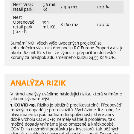
Nest Vršac
5,6 mil.
2 919 m2
100 %
retail park
Kč
Nest
Obrenovač
19,1
8 160 m2
100 %
retail park
mil. Kč
(fáze I)
Sumární NOI všech výše uvedených projektů se
zohledněním vlastnického podílu RC Europe Property a.s. je
okolo 162 mil. Kč s tím, že výnos je přepočítán do české
koruny za předpokladu směnného kurzu 24,55 Kč/EUR.
ANALÝZA RIZIK
V rámci analýzy uvádíme následující rizika, která vnímáme
jako nejvýznamnější:
1. COVID-19.
Riziko je obtížně predikovatelné. Předpověď
možných dopadů je proto složitá. Vycházíme-li z toho, že
hlavní nájemci jsou nadnárodní společnosti, které ani v
době vrcholu COVID-19 neměly vážnější problémy, tak
možné dopady vnímáme jako omezené a krátkodobé.
COVID-19 nezměnil poptávku jak investorů, tak běžných