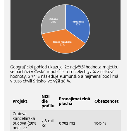
Geografický pohled ukazuje, že největší hodnota majetku
se nachází v České republice, a to celých 37 % z celkové
hodnoty. S 35 % následuje Rumunsko a nejmenší podíl má
v tuto chvíli Srbsko, ve výši 28 %.
NOI
Pronajímatelná
Projekt
dle
Obsazenost
plocha
podílu
Craiova
kancelářská
7,8 mil.
budova (25%
5 752 m2
100 %
Kč
podíl ve