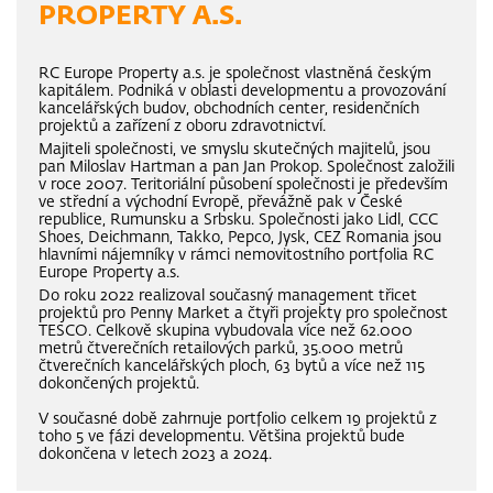
PROPERTY A.S.
RC Europe Property a.s. je společnost vlastněná českým
kapitálem. Podniká v oblasti developmentu a provozování
kancelářských budov, obchodních center, residenčních
projektů a zařízení z oboru zdravotnictví.
Majiteli společnosti, ve smyslu skutečných majitelů, jsou
pan Miloslav Hartman a pan Jan Prokop. Společnost založili
v roce 2007. Teritoriální působení společnosti je především
ve střední a východní Evropě, převážně pak v České
republice, Rumunsku a Srbsku. Společnosti jako Lidl, CCC
Shoes, Deichmann, Takko, Pepco, Jysk, CEZ Romania jsou
hlavními nájemníky v rámci nemovitostního portfolia RC
Europe Property a.s.
Do roku 2022 realizoval současný management třicet
projektů pro Penny Market a čtyři projekty pro společnost
TESCO. Celkově skupina vybudovala více než 62.000
metrů čtverečních retailových parků, 35.000 metrů
čtverečních kancelářských ploch, 63 bytů a více než 115
dokončených projektů.
V současné době zahrnuje portfolio celkem 19 projektů z
toho 5 ve fázi developmentu. Většina projektů bude
dokončena v letech 2023 a 2024.