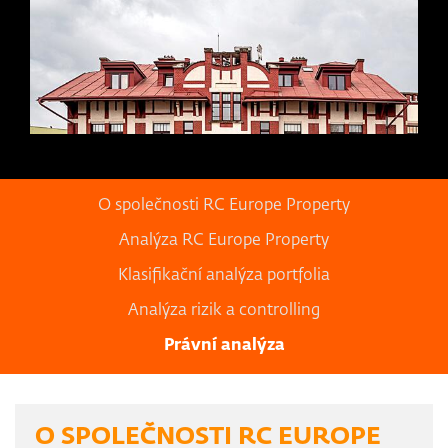
O společnosti RC Europe Property
Analýza RC Europe Property
Klasifikační analýza portfolia
Analýza rizik a controlling
Právní analýza
O SPOLEČNOSTI RC EUROPE