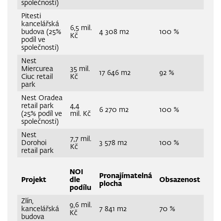
společnosti)
Pitesti
kancelářská
6,5 mil.
budova (25%
4 308 m2
100 %
Kč
podíl ve
společnosti)
Nest
Miercurea
35 mil.
17 646 m2
92 %
Ciuc retail
Kč
park
Nest Oradea
retail park
4,4
6 270 m2
100 %
(25% podíl ve
mil. Kč
společnosti)
Nest
7,7 mil.
Dorohoi
3 578 m2
100 %
Kč
retail park
NOI
Pronajímatelná
Projekt
dle
Obsazenost
plocha
podílu
Zlín,
9,6 mil.
kancelářská
7 841 m2
70 %
Kč
budova