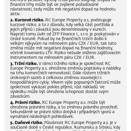
klientů a yieldové výnosy retail parků stagnují. Dopad na
finanční trhy může být ve zvýšené požadované
návratnosti, tedy může mít negativní dopad na hodnotu
aktiv.
2. Kurzové riziko.
RC Europe Property a.s. podstupuje
kurzové riziko, a to z důvodu, kdy velká část portfolia a
jejich příjmů i závazků jsou denominovány v eurech.
Naproti tomu úvěr od ZFP Finance I., s.r.o. je poskytován v
české koruně. Pokud by na finančních trzích došlo k
velkým výkyvům na měnovém páru CZK / EUR, tak tato
změna může mít negativní dopad na finanční hodnoty,
včetně kovenantu LTV. Riziko nebude sníženo zajišťovacím
instrumentem na měnovém páru CZK / EUR.
3. Tržní riziko.
V rámci tržního rizika je společnost RC
Europe Property a.s. ohrožena změnou poptávky a nabídky
na trhu komerčních nemovitostí. Dále růstem tržních
úrokových sazeb a celkovou změnou související s
hospodářskými cykly. Vlivem výše popsaných faktorů může
společnost vykázat pokles příjmů, růst nákladů. Ve
výsledku může být ohrožena schopnost dostát svým
závazkům.
4. Právní riziko.
RC Europe Property a.s. může být
ohrožena právními riziky, a to změnou právního prostředí.
Sekundárně se právní riziko dotýká i případných sporů a
vymáhání následných pohledávek.
5. Daňové riziko.
Působnost RC Europe Property a.s. je v
současné době v České republice, Rumunsku a Srbsku, kdy