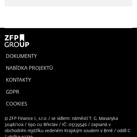
DOKUMENTY
NABÍDKA PROJEKTŮ
KONTAKTY
GDPR
COOKIES
© ZFP Finance I., s.r.o. / se sídlem: náměstí T. G. Masaryka
3048/10a / 690 02 Břeclav / IČ: 05139546 / zapsaná v
obchodním rejstříku vedeném Krajským soudem v Brně / oddíl C