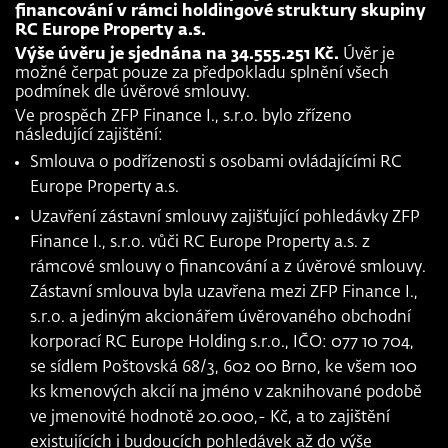
financování v rámci holdingové struktury skupiny
RC Europe Property a.s.
Výše úvěru je sjednána na 34.555.251 Kč.
Úvěr je
možné čerpat pouze za předpokladu splnění všech
podmínek dle úvěrové smlouvy.
Ve prospěch ZFP Finance I., s.r.o. bylo zřízeno
následující zajištění:
Smlouva o podřízenosti s osobami ovládajícími RC
Europe Property a.s.
Uzavření zástavní smlouvy zajišťující pohledávky ZFP
Finance I., s.r.o. vůči RC Europe Property a.s. z
rámcové smlouvy o financování a z úvěrové smlouvy.
Zástavní smlouva byla uzavřena mezi ZFP Finance I.,
s.r.o. a jediným akcionářem úvěrovaného obchodní
korporací RC Europe Holding s.r.o., IČO: 077 10 704,
se sídlem Poštovská 68/3, 602 00 Brno, ke všem 100
ks kmenových akcií na jméno v zaknihované podobě
ve jmenovité hodnotě 20.000,- Kč, a to zajištění
existujících i budoucích pohledávek až do výše