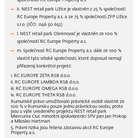
společností RC Europe Property a.s.
k. NEST retail park Užice je vlastněn z 25 % společností
RC Europe Property a.s. a ze 75 % společností ZFP Užice
s.r.o. (IČO: 096 50 652)
l. NEST retail park Obrenovač je vlastněn ze 100 %
společností RC Europe Property a.s.
m. Společnost RC Europe Property a.s. dále ze 100 %
vlastní tyto srbské společnosti, které doposud nemají
přiřazený konkrétní projekt:
i. RC EUROPE ZETA RSB d.o.o.
ii. RC EUROPE LAMBDA RSB d.o.o.
iii. RC EUROPE OMEGA RSB d.o.o.
iv. RC EUROPE THETA RSB d.o.o.
Rumunské právo umožňovalo právnické osobě vlastnit ze
100 % v Rumunsku pouze jednu právnickou osobu, proto
jsou u výše uvedeného projektu NEST retail park
Miercurea Ciuc minoritní spoluvlastníci SPV pan Jan Prokop
a Miloslav Hartman.
5. Právní rizika jsou řešena zástavou akcií RC Europe
Property a.s.