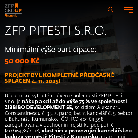
ZFP PITESTI S.R.O.
Minimální výše participace:
50 000 Kč
PROJEKT BYL KOMPLETNĚ PŘEDČASNĚ
SPLACEN 4. 11. 2025!
Účelem poskytnutého úvěru společnosti ZFP Pitesti
s.r.o. je
nákup akcií až do výše 75 % ve společnosti
ZIBBIBO DEVELOPMENT SE,
se sídlem Alexandru
Constantinescu č. 35, 2. patro, byt 7, kancelář č. 5, sektor
1, Bukurešť, Rumunsko, IČO: RO 401 64 398,
zaregistrovaná v obchodním rejstříku pod poř. č.
J40/16478/2018,
vlastnící a
provozující kancelářskou
budovu ve městě Pitești v Rumunsku
a zaplacení