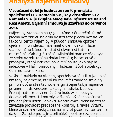
Analýza nájemní smlouvy
V současné době je budova ze 100 % pronajata
společnosti CEZ Romania S.A., kdy vlastníkem CEZ
Romania S.A. je skupina Macquarie Infrastructure and
Real Assets. Nájemní smlouva je uzavřena do července
2033.
Nájem byl stanoven na 17,5 EUR/metr čtvereční užitné
plochy bez ohledu na druh využití této plochy bez ad-on
faktoru, tento nájem byl v původní smlouvě opatřen
ujednáním o indexaci nájemného dle Indexu inflace
stanoveného Národním statistickým institutem –
minimálně však o 3 % ročně. Minimální hranice však byla
ze smlouvy odstraněna dodatkem č. 9 ke smlouvě o
pronájmu, který indexaci nově řeší pouze jako nájem
indexovaný Harmonizovaným Indexem Spotřebitelských
Cen pro pásmo Euro.
Veškeré náklady na všechny spotřebované utility jsou plně
hrazeny nájemcem, který by měl mít uzavřené smlouvy
přímo s dodavateli těchto energií. Stejně tak je nájemce
povinen hradit veškeré náklady na údržbu budovy.
Pronajímatel je povinen údržbu budovy, smlouvy s
dodavateli energií, kontroly zařízení a výběr společností
provádějících údržbu objektu kontrolovat. Pronajímatel se
zavazuje provádět předepsané kontroly a revize výtahů,
klimatizace, elektrických zařízení, protipožárních zařízení a
dalších. Za toto pronajímateli náleží poplatek za dohled a