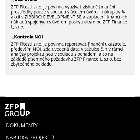
ZFP Pitesti s.r.o. je povinna využívat získané finanční
prostředky pouze v souladu s účelem úvěru - nákup 75 %
akcií v ZIBBIBO DEVELOPMENT SE a zaplacení finančních
nákladů spojených s úvěrem poskytnutým od ZFP Finance
I., s.r.o.
Kontrola NOI
ZFP Pitesti s.r.o. je povinna reportovat finanční ukazatele,
především NOI, zda uvedená data v tabulce č. 3 v rámci
analýzy projektu jsou v souladu s odhadem, a to na
základě písemného požadavku ZFP Finance I., s.r.o. bez
zbytečného odkladu.
DOKUMENTY
NABÍDKA PROJEKTŮ