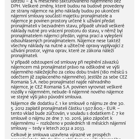
údržbu – 4 % měsíčního fakturovaného nájemného bez
DPH. Veškeré změny, které budou na budově provedeny
ze strany nájemce na jeho náklady budou po ukončení
nájemní smlouvy součástí majetku pronajímatele a
nájemce je povinen prostory určené k užívání předat
pronajímateli v bezvadném stavu, případě uhradí veškeré
náklady nutné pro vrácení prostoru do stavu, v němž byl
pronajímatelem nájemci předán, vyjma prací a vylepšení
odsouhlasených pronajímatelem. Nájemce nese taktéž
všechny náklady na nutné a užitečné opravy vyplývající z
užívání prostor, vyjma oprav, které ze zákona náleží
pronajímateli.
V případě odstoupení od smlouvy při neplnění závazků
nájemcem má pronajímatel právo na odškodné ve výši
nájemného náležejícího za celou dobu trvání (180 měsíců s
odečtem již zaplaceného nájemného). Jestliže za sebe CEZ
Romania S.A. nebo pronajímatel najde náhradního
nájemce, je CEZ Romania S.A. povinen vyrovnat veškeré
rozdíly v nájemném, nebude-li nájemné nového nájemce
ve stejné výši jako původní smlouva.
Nájemce dle dodatku č. 1 ke smlouvě o nájmu ze dne 30.
5. 2012 zaplatil pronajímateli částku 1.507.800,- EUR –
tento vklad bude zúčtován, v souladu s dodatkem č. 7 ke
smlouvě o nájmu ze dne 7. 10. 2016, jako zápočet k
nájemnému – rozloženo v posledních 18 měsících nájemní
smlouvy – tedy v letech 2032 a 2033.
Celkově je smlouva uzavřena výrazně ve prospěch