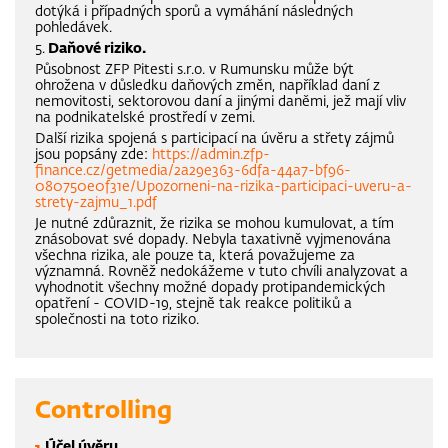
dotýká i případných sporů a vymáhání následných
pohledávek.
5.
Daňové riziko.
Působnost ZFP Pitesti s.r.o. v Rumunsku může být
ohrožena v důsledku daňových změn, například daní z
nemovitosti, sektorovou daní a jinými daněmi, jež mají vliv
na podnikatelské prostředí v zemi.
Další rizika spojená s participací na úvěru a střety zájmů
jsou popsány zde:
https://admin.zfp-
finance.cz/getmedia/2a29e363-6dfa-44a7-bf96-
080750e0f31e/Upozorneni-na-rizika-participaci-uveru-a-
strety-zajmu_1.pdf
Je nutné zdůraznit, že rizika se mohou kumulovat, a tím
znásobovat své dopady. Nebyla taxativně vyjmenována
všechna rizika, ale pouze ta, která považujeme za
významná. Rovněž nedokážeme v tuto chvíli analyzovat a
vyhodnotit všechny možné dopady protipandemických
opatření - COVID-19, stejně tak reakce politiků a
společnosti na toto riziko.
Controlling
Účel úvěru