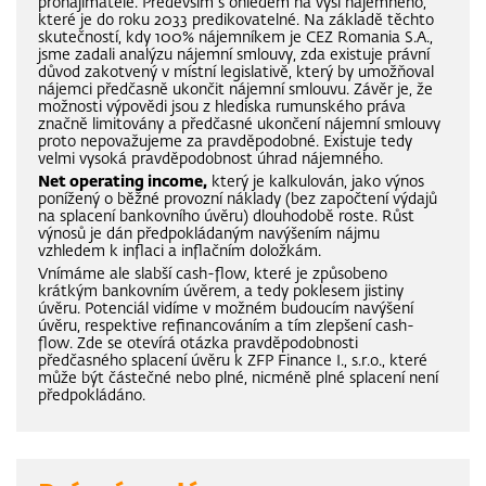
pronajímatele. Především s ohledem na výši nájemného,
které je do roku 2033 predikovatelné. Na základě těchto
skutečností, kdy 100% nájemníkem je CEZ Romania S.A.,
jsme zadali analýzu nájemní smlouvy, zda existuje právní
důvod zakotvený v místní legislativě, který by umožňoval
nájemci předčasně ukončit nájemní smlouvu. Závěr je, že
možnosti výpovědi jsou z hlediska rumunského práva
značně limitovány a předčasné ukončení nájemní smlouvy
proto nepovažujeme za pravděpodobné. Existuje tedy
velmi vysoká pravděpodobnost úhrad nájemného.
Net operating income,
který je kalkulován, jako výnos
ponížený o běžné provozní náklady (bez započtení výdajů
na splacení bankovního úvěru) dlouhodobě roste. Růst
výnosů je dán předpokládaným navýšením nájmu
vzhledem k inflaci a inflačním doložkám.
Vnímáme ale slabší cash-flow, které je způsobeno
krátkým bankovním úvěrem, a tedy poklesem jistiny
úvěru. Potenciál vidíme v možném budoucím navýšení
úvěru, respektive refinancováním a tím zlepšení cash-
flow. Zde se otevírá otázka pravděpodobnosti
předčasného splacení úvěru k ZFP Finance I., s.r.o., které
může být částečné nebo plné, nicméně plné splacení není
předpokládáno.