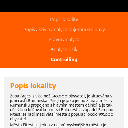
Popis lokality
Popis aktiv a analýza nájemní smlouvy
Právní analýza
Analýza rizik
Controlling
Popis lokality
Župa Arges, s více než 610.000 obyvateli, je situována v
jižní části Rumunska. Pitești je jako jedno z mála měst v
Rumunsku propojeno s hlavním městem dálnicí, a je tak
důležitou křižovatkou mezi Bukureští a západní Evropou.
Pitești se řadí mezi větší města s populací okolo 155.000
obyvatel.
Město Pitești je jedno z nejprůmyslovějších měst a je