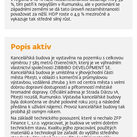
%, tím patří k nejvyšším v Rumunsku, ale v porovnání se
západními zeměmi se dá tato úroveň nezaměstnanosti
považovat za nižší. HDP roste o 4,9 % meziročně a
vykazuje tak středně silný růst.
Popis aktiv
Kancelářská budova je vystavěna na pozemku s celkovou
výměrou 7 585 metrů čtverečních, který je ve výhradním
vlastnictví společnosti ZIBBIBO DEVELOPMENT SE.
Kancelářská budova je umístěna v jihovýchodní části
města Pitești, v oblasti s komerční a průmyslovou
výstavbou, vzdálená zhruba 3 km od centra města s velmi
dobrou dopravní dostupností a přítomností městské
hromadné dopravy. Oficiální adresa je Strada Dârzu 1A,
Pitești 110268, Rumunsko. Výstavba kancelářské budovy
byla dokončena ve druhé polovině roku 2013 a následně
předána k užívání nájemci. Provoz kancelářské budovy tak
probíhá již osmým rokem.
Na základě technického posouzení, které si nechalo ZFP
Finance I., s.r.o. vypracovat, je budova ve velmi dobrém
technickém stavu. Kvalitu jejího zpracování, použitých
materiálů a technologií lze zařadit do vyššího středního