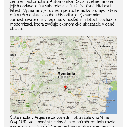
centrem automotivu. Automobilka Dacia, včetně mnoha
jejich dodavatelů a subdodavatelů, sídlí v těsné blízkosti
Pitești. Významný je rovněž i petrochemický průmysl, který
má v této oblasti dlouhou historii a je významným
zaměstnavatelem v regionu. V posledních letech dochází k
modernizaci, která zvyšuje ekonomické ukazatele v dané
oblasti.
Čistá mzda v Arges se za poslední rok zvýšila o 12 % na
604 EUR. Ve srovnání s celostátním průměrem byla mzda
v regionu o 10 % nižší. Nezaměstnanost dosahuje míry 3,2