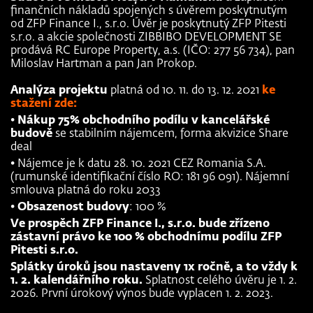
finančních nákladů spojených s úvěrem poskytnutým
od ZFP Finance I., s.r.o. Úvěr je poskytnutý ZFP Pitesti
s.r.o. a akcie společnosti ZIBBIBO DEVELOPMENT SE
prodává RC Europe Property, a.s. (IČO: 277 56 734), pan
Miloslav Hartman a pan Jan Prokop.
Analýza projektu
platná od 10. 11. do 13. 12. 2021
ke
stažení zde:
•
Nákup 75% obchodního podílu v kancelářské
budově
se stabilním nájemcem, forma akvizice Share
deal
• Nájemce je k datu 28. 10. 2021 CEZ Romania S.A.
(rumunské identifikační číslo RO: 181 96 091). Nájemní
smlouva platná do roku 2033
•
Obsazenost budovy
: 100 %
Ve prospěch ZFP Finance I., s.r.o. bude zřízeno
zástavní právo ke 100 % obchodnímu podílu ZFP
Pitesti s.r.o.
Splátky úroků jsou nastaveny 1x ročně, a to vždy k
1. 2. kalendářního roku.
Splatnost celého úvěru je 1. 2.
2026. První úrokový výnos bude vyplacen 1. 2. 2023.