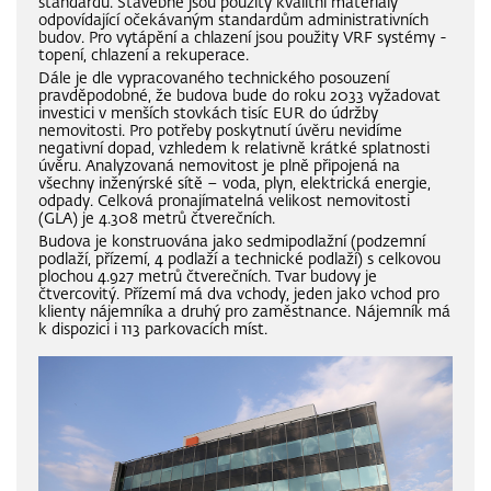
standardu. Stavebně jsou použity kvalitní materiály
odpovídající očekávaným standardům administrativních
budov. Pro vytápění a chlazení jsou použity VRF systémy -
topení, chlazení a rekuperace.
Dále je dle vypracovaného technického posouzení
pravděpodobné, že budova bude do roku 2033 vyžadovat
investici v menších stovkách tisíc EUR do údržby
nemovitosti. Pro potřeby poskytnutí úvěru nevidíme
negativní dopad, vzhledem k relativně krátké splatnosti
úvěru. Analyzovaná nemovitost je plně připojená na
všechny inženýrské sítě – voda, plyn, elektrická energie,
odpady. Celková pronajímatelná velikost nemovitosti
(GLA) je 4.308 metrů čtverečních.
Budova je konstruována jako sedmipodlažní (podzemní
podlaží, přízemí, 4 podlaží a technické podlaží) s celkovou
plochou 4.927 metrů čtverečních. Tvar budovy je
čtvercovitý. Přízemí má dva vchody, jeden jako vchod pro
klienty nájemníka a druhý pro zaměstnance. Nájemník má
k dispozici i 113 parkovacích míst.