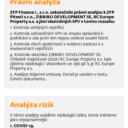
Právní analýza
ZFP Finance I., s.r.o. uskutečnilo právní analýzu k ZFP
Pitesti s.r.o., ZIBBIBO DEVELOPMENT SE, RC Europe
Property a.s. a jimi vlastněných SPV v tomto rozsahu:
1. Kontrola veřejných rejstříků.
2. Kontrola zahraničních SPV ve smyslu oprávnění k
podnikání a zda proti nim nejsou vedena soudní řízení.
3. Kontrola všech společností v evidenci exekucí a v
insolvenčních rejstřících.
4. Kontrola vlastníků ZIBBIBO DEVELOPMENT SE.
Ohledně majetkové účasti RC Europe Property a.s. bylo
zjištěno následující: Vlastníkem ve výši 98 % je RC Europe
Property a.s.
5. Analýza Nájemní smlouvy. Detail je uveden v textu
tohoto dokumentu.
Analýza rizik
V rámci analýzy uvádíme následující rizika, která vnímáme
jako nejvýznamnější:
1. COVID-19.