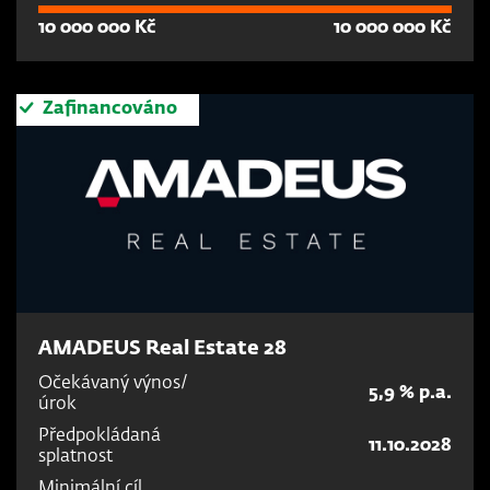
10 000 000 Kč
10 000 000 Kč
Zafinancováno
AMADEUS Real Estate 28
Očekávaný výnos/
5,9 % p.a.
úrok
Předpokládaná
11.10.2028
splatnost
Minimální cíl