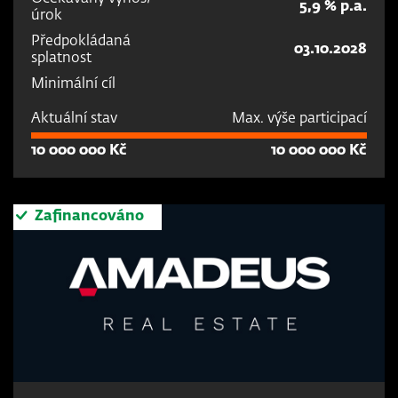
5,9 % p.a.
úrok
Předpokládaná
03.10.2028
splatnost
Minimální cíl
Aktuální stav
Max. výše participací
10 000 000 Kč
10 000 000 Kč
Zafinancováno