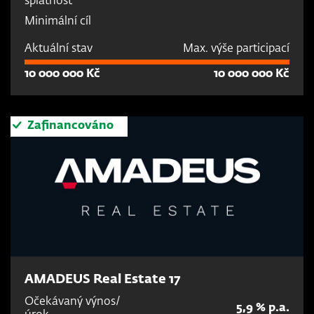
splatnost
Minimální cíl
Aktuální stav
Max. výše participací
10 000 000 Kč
10 000 000 Kč
Zafinancováno
AMADEUS Real Estate 17
Očekávaný výnos/
5,9 % p.a.