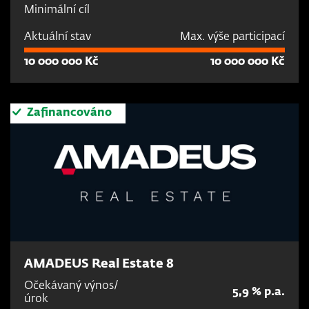
Minimální cíl
Aktuální stav
Max. výše participací
10 000 000 Kč
10 000 000 Kč
Zafinancováno
AMADEUS Real Estate 8
Očekávaný výnos/
5,9 % p.a.
úrok