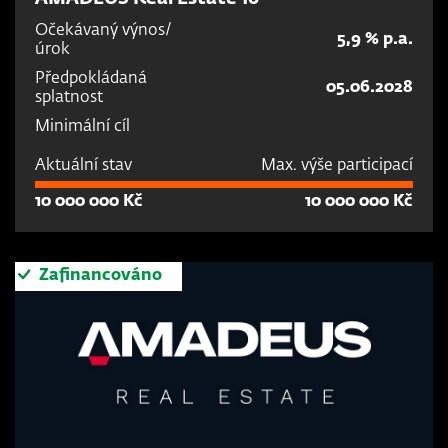
Očekávaný výnos/
5,9 % p.a.
úrok
Předpokládaná
05.06.2028
splatnost
Minimální cíl
Aktuální stav
Max. výše participací
10 000 000 Kč
10 000 000 Kč
Zafinancováno