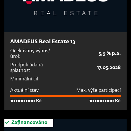
AMADEUS Real Estate 13
Očekávaný výnos/
5,9 % p.a.
úrok
Předpokládaná
17.05.2028
splatnost
Minimální cíl
Aktuální stav
Max. výše participací
10 000 000 Kč
10 000 000 Kč
Zafinancováno