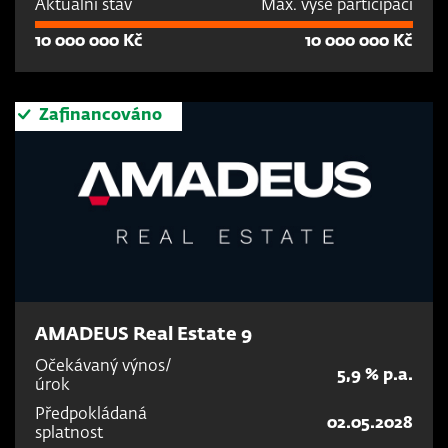
Aktuální stav
Max. výše participací
10 000 000 Kč
10 000 000 Kč
Zafinancováno
AMADEUS Real Estate 9
Očekávaný výnos/
5,9 % p.a.
úrok
Předpokládaná
02.05.2028
splatnost