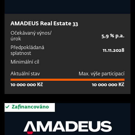
AMADEUS Real Estate 33
Očekávaný výnos/
5,9 % p.a.
úrok
Předpokládaná
11.11.2028
splatnost
Minimální cíl
Aktuální stav
Max. výše participací
10 000 000 Kč
10 000 000 Kč
Zafinancováno