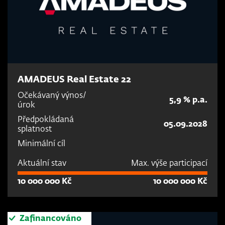
AMADEUS Real Estate 22
Očekávaný výnos/
5,9 % p.a.
úrok
Předpokládaná
05.09.2028
splatnost
Minimální cíl
Aktuální stav
Max. výše participací
10 000 000 Kč
10 000 000 Kč
Zafinancováno