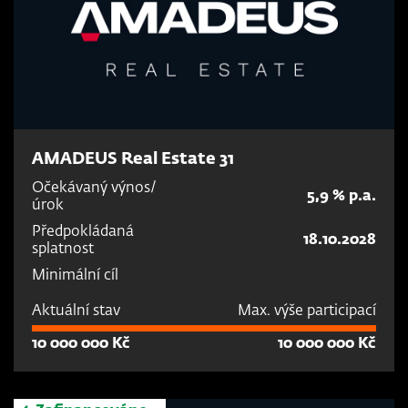
AMADEUS Real Estate 31
Očekávaný výnos/
5,9 % p.a.
úrok
Předpokládaná
18.10.2028
splatnost
Minimální cíl
Aktuální stav
Max. výše participací
10 000 000 Kč
10 000 000 Kč