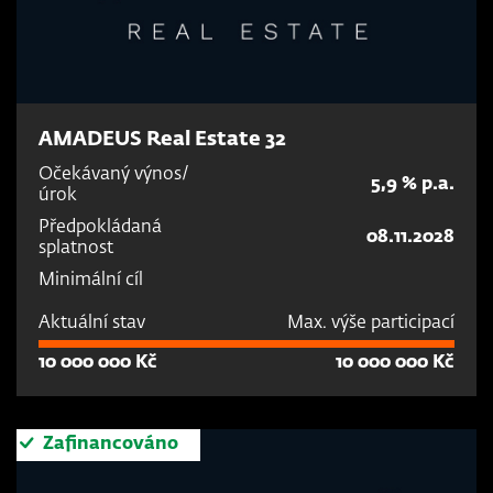
AMADEUS Real Estate 32
Očekávaný výnos/
5,9 % p.a.
úrok
Předpokládaná
08.11.2028
splatnost
Minimální cíl
Aktuální stav
Max. výše participací
10 000 000 Kč
10 000 000 Kč
Zafinancováno